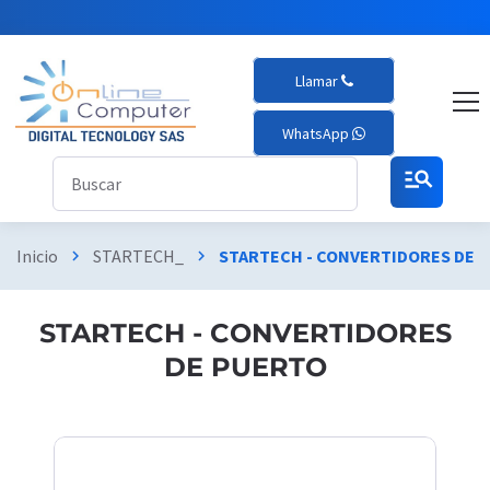
Llamar
WhatsApp
manage_search
Inicio
STARTECH_
STARTECH - CONVERTIDORES DE 
chevron_right
chevron_right
STARTECH - CONVERTIDORES
DE PUERTO