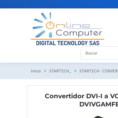
Inicio
STARTECH_
STARTECH - CONVE
chevron_right
chevron_right
Convertidor DVI-I a V
DVIVGAMF