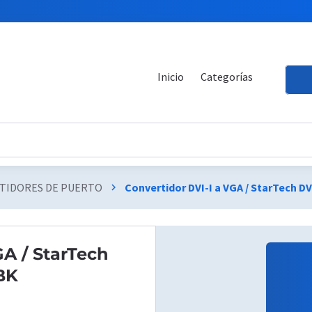
Inicio
Categorías
RTIDORES DE PUERTO
Convertidor DVI-I a VGA / StarTech 
chevron_right
GA / StarTech
BK