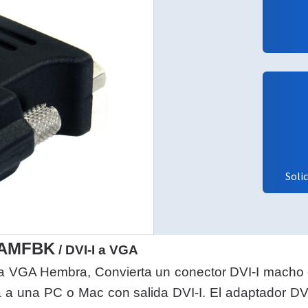
Soli
VGAMFBK
/ DVI-I a VGA
a VGA Hembra, Convierta un conector DVI-I macho
a a una PC o Mac con salida DVI-I. El adaptador DV