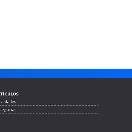
TÍCULOS
vedades
tegorías