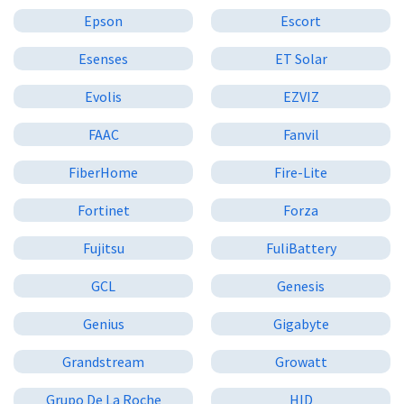
Epson
Escort
Esenses
ET Solar
Evolis
EZVIZ
FAAC
Fanvil
FiberHome
Fire-Lite
Fortinet
Forza
Fujitsu
FuliBattery
GCL
Genesis
Genius
Gigabyte
Grandstream
Growatt
Grupo De La Roche
HID