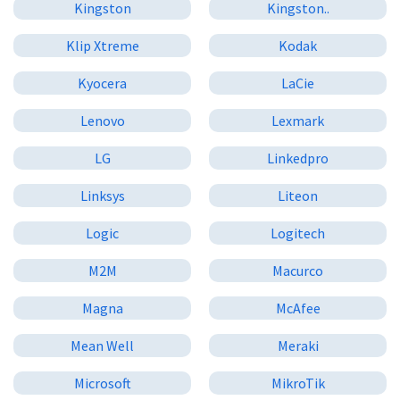
Kingston
Kingston..
Klip Xtreme
Kodak
Kyocera
LaCie
Lenovo
Lexmark
LG
Linkedpro
Linksys
Liteon
Logic
Logitech
M2M
Macurco
Magna
McAfee
Mean Well
Meraki
Microsoft
MikroTik