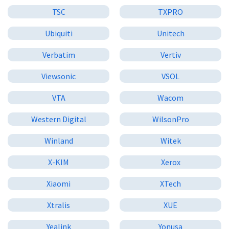
TSC
TXPRO
Ubiquiti
Unitech
Verbatim
Vertiv
Viewsonic
VSOL
VTA
Wacom
Western Digital
WilsonPro
Winland
Witek
X-KIM
Xerox
Xiaomi
XTech
Xtralis
XUE
Yealink
Yonusa