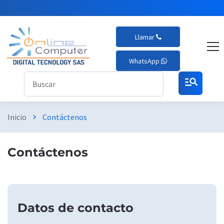
Llamar
WhatsApp
manage_search
Inicio
Contáctenos
chevron_right
Contáctenos
Datos de contacto