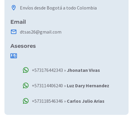
location_on
Envíos desde Bogotá a todo Colombia
Email
email
dtsas26@gmail.com
Asesores
contact_phone
+573176442343 »
Jhonatan Vivas
+573114406240 »
Luz Dary Hernandez
+573118546346 »
Carlos Julio Arias