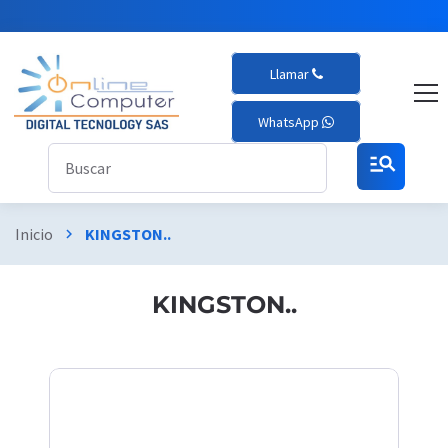
Llamar
WhatsApp
manage_search
Inicio
KINGSTON..
chevron_right
KINGSTON..