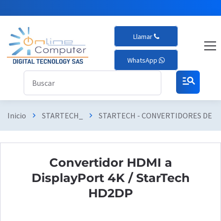
Llamar
WhatsApp
manage_search
Inicio
STARTECH_
STARTECH - CONVERTIDORES DE 
chevron_right
chevron_right
Convertidor HDMI a
DisplayPort 4K / StarTech
HD2DP