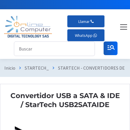
Llamar
WhatsApp
manage_search
Inicio
STARTECH_
STARTECH - CONVERTIDORES DE 
chevron_right
chevron_right
Convertidor USB a SATA & IDE
/ StarTech USB2SATAIDE