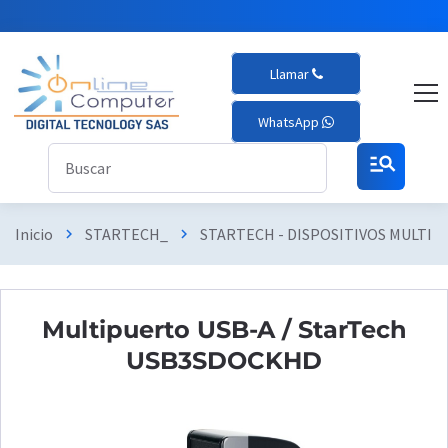
Llamar
WhatsApp
manage_search
Inicio
STARTECH_
STARTECH - DISPOSITIVOS MULTI
chevron_right
chevron_right
Multipuerto USB-A / StarTech
USB3SDOCKHD