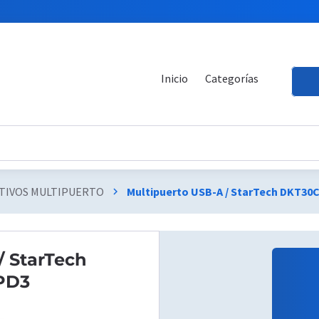
Inicio
Categorías
ITIVOS MULTIPUERTO
Multipuerto USB-A / StarTech DKT3
chevron_right
/ StarTech
PD3