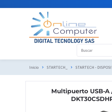
Inicio
STARTECH_
STARTECH - DISPOS
chevron_right
chevron_right
Multipuerto USB-A 
DKT30CSDH