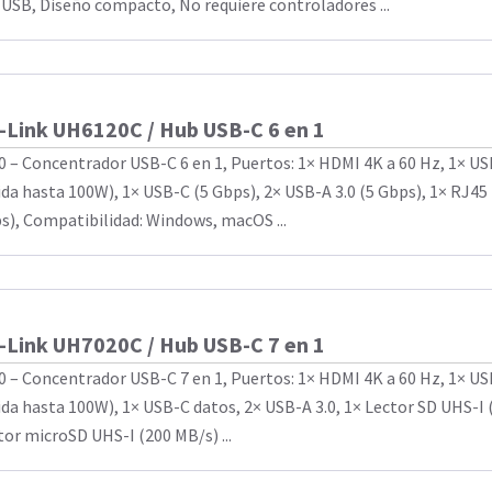
 USB, Diseño compacto, No requiere controladores ...
-Link UH6120C / Hub USB-C 6 en 1
0 – Concentrador USB-C 6 en 1, Puertos: 1× HDMI 4K a 60 Hz, 1× U
ida hasta 100W), 1× USB-C (5 Gbps), 2× USB-A 3.0 (5 Gbps), 1× RJ45
s), Compatibilidad: Windows, macOS ...
-Link UH7020C / Hub USB-C 7 en 1
0 – Concentrador USB-C 7 en 1, Puertos: 1× HDMI 4K a 60 Hz, 1× U
ida hasta 100W), 1× USB-C datos, 2× USB-A 3.0, 1× Lector SD UHS-I 
tor microSD UHS-I (200 MB/s) ...