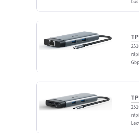
bus
TP
251
ráp
Gbp
TP
251
ráp
Lec