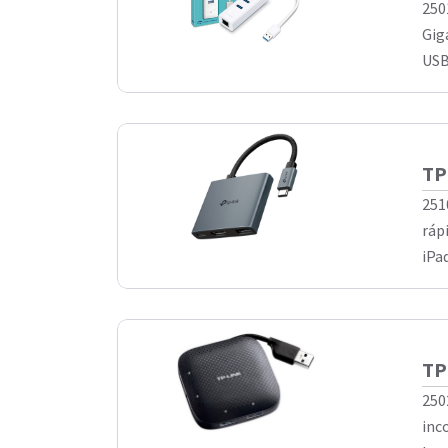
250
Gig
USB
TP
251
ráp
iPa
TP
250
inc