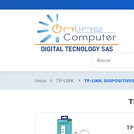
Inicio
TP-LINK.
TP-LINK. DISPOSITIV
chevron_right
chevron_right
T
TP