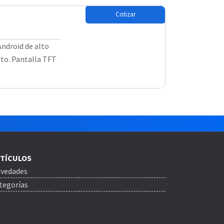
Cotizar
ndroid de alto
nto. Pantalla TFT
TÍCULOS
vedades
tegorías