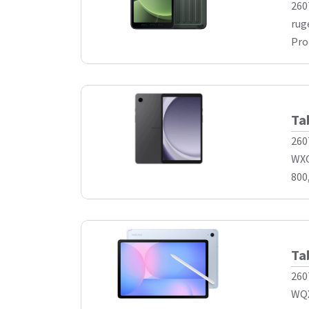
260
rug
Pro
Ta
260
WXG
800
Ta
260
WQX