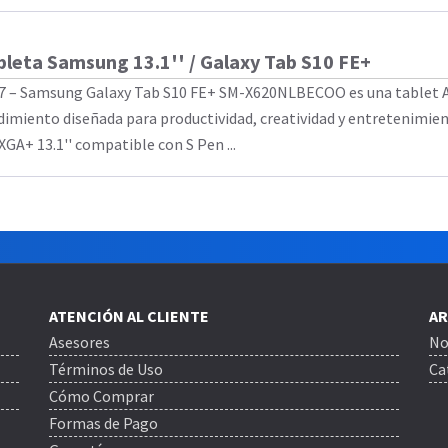
bleta Samsung 13.1'' / Galaxy Tab S10 FE+
7 – Samsung Galaxy Tab S10 FE+ SM-X620NLBECOO es una tablet A
dimiento diseñada para productividad, creatividad y entretenimie
GA+ 13.1'' compatible con S Pen ...
ATENCIÓN AL CLIENTE
AR
Asesores
No
Términos de Uso
Ca
Cómo Comprar
Formas de Pago