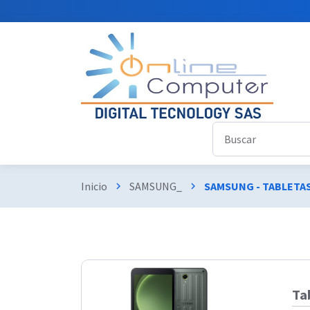
Inicio
SAMSUNG_
SAMSUNG - TABLETA
chevron_right
chevron_right
Ta