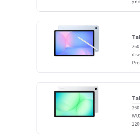
y e
Ta
260
dis
Pro
Ta
260
WUX
120