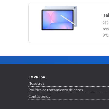
Ta
260
ren
WQX
EMPRESA
Nosotros
Política de tratamiento de datos
Contáctenos