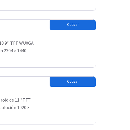
Cotizar
10.9'' TFT WUXGA
n 2304 × 1440,
Cotizar
oid de 11'' TFT
solución 1920 ×