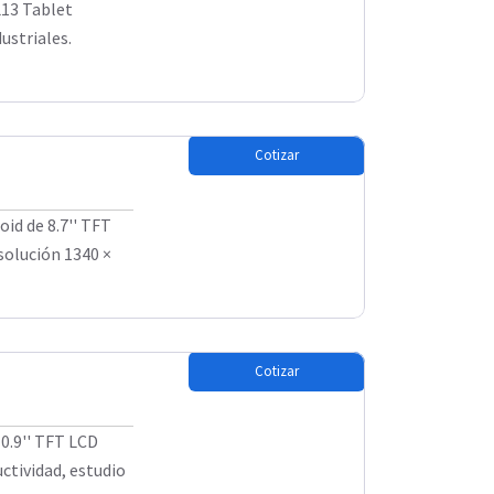
L13 Tablet
ustriales.
Cotizar
d de 8.7'' TFT
solución 1340 ×
Cotizar
0.9'' TFT LCD
tividad, estudio