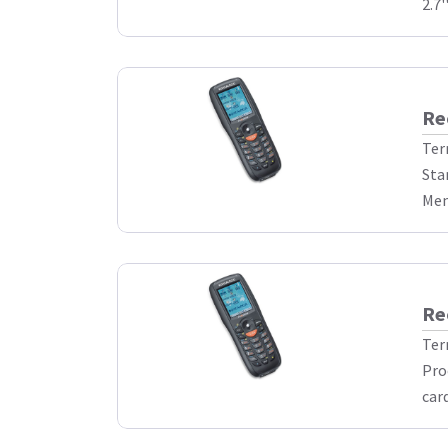
2.7'
Re
Ter
Sta
Mem
Re
Ter
Pro
car