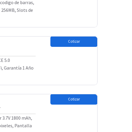
codigo de barras,
256MB, Slots de
Cotizar
E 5.0
Fi, Garantía 1 Año
Cotizar
7
r 3.7V 1800 mAh,
pixeles, Pantalla