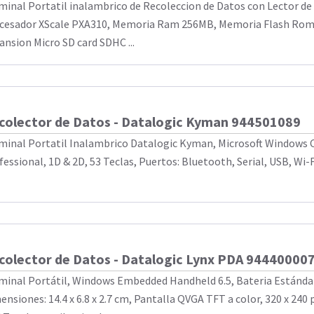
minal Portatil inalambrico de Recoleccion de Datos con Lector de 
cesador XScale PXA310, Memoria Ram 256MB, Memoria Flash Rom 
ansion Micro SD card SDHC ...
colector de Datos - Datalogic Kyman 944501089
minal Portatil Inalambrico Datalogic Kyman, Microsoft Windows C
fessional, 1D & 2D, 53 Teclas, Puertos: Bluetooth, Serial, USB, Wi-
colector de Datos - Datalogic Lynx PDA 94440000
minal Portátil, Windows Embedded Handheld 6.5, Bateria Estánda
ensiones: 14.4 x 6.8 x 2.7 cm, Pantalla QVGA TFT a color, 320 x 240 