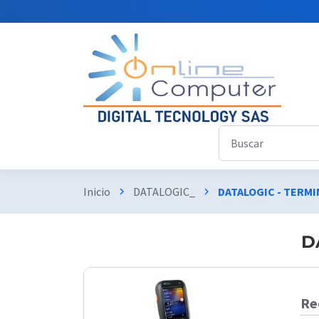
Inicio
DATALOGIC_
DATALOGIC - TERM
chevron_right
chevron_right
D
Re