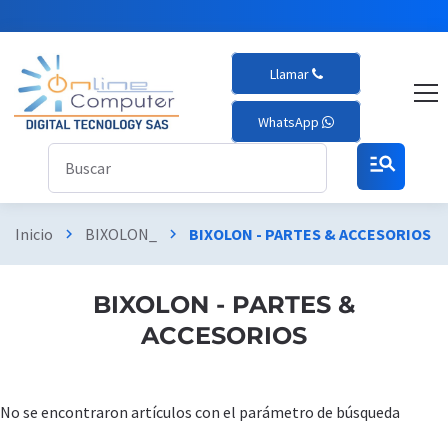
Llamar
WhatsApp
manage_search
Inicio
BIXOLON_
BIXOLON - PARTES & ACCESORIOS
chevron_right
chevron_right
BIXOLON - PARTES &
ACCESORIOS
No se encontraron artículos con el parámetro de búsqueda