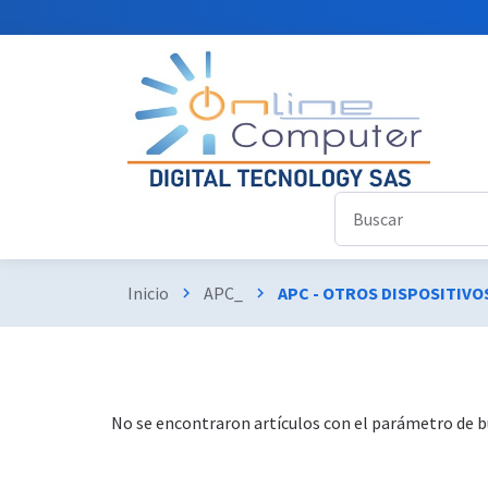
Inicio
APC_
APC - OTROS DISPOSITIVO
chevron_right
chevron_right
No se encontraron artículos con el parámetro de 