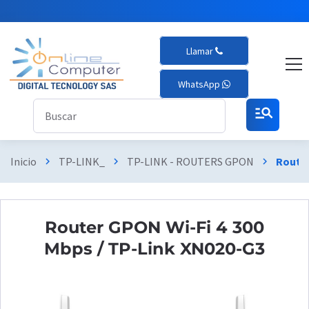
Llamar
WhatsApp
manage_search
Inicio
TP-LINK_
TP-LINK - ROUTERS GPON
Router
chevron_right
chevron_right
chevron_right
Router GPON Wi-Fi 4 300
Mbps / TP-Link XN020-G3